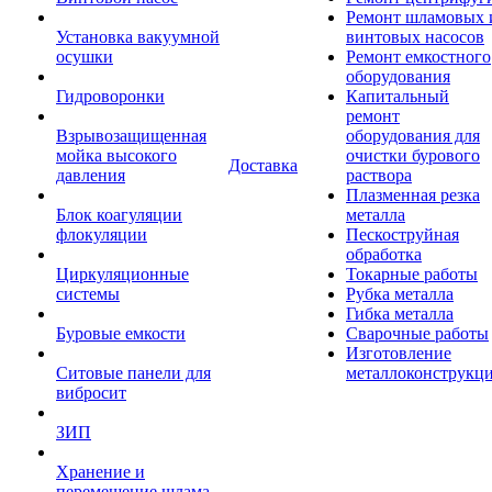
Ремонт шламовых 
Установка вакуумной
винтовых насосов
осушки
Ремонт емкостного
оборудования
Гидроворонки
Капитальный
ремонт
Взрывозащищенная
оборудования для
мойка высокого
очистки бурового
Доставка
давления
раствора
Плазменная резка
Блок коагуляции
металла
флокуляции
Пескоструйная
обработка
Циркуляционные
Токарные работы
системы
Рубка металла
Гибка металла
Буровые емкости
Сварочные работы
Изготовление
Ситовые панели для
металлоконструкц
вибросит
ЗИП
Хранение и
перемещение шлама