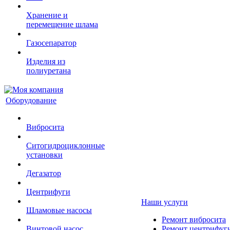
Хранение и
перемещение шлама
Газосепаратор
Изделия из
полиуретана
Оборудование
Вибросита
Ситогидроциклонные
установки
Дегазатор
Центрифуги
Наши услуги
Шламовые насосы
Ремонт вибросита
Винтовой насос
Ремонт центрифуг