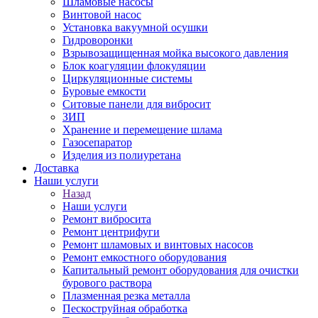
Шламовые насосы
Винтовой насос
Установка вакуумной осушки
Гидроворонки
Взрывозащищенная мойка высокого давления
Блок коагуляции флокуляции
Циркуляционные системы
Буровые емкости
Ситовые панели для вибросит
ЗИП
Хранение и перемещение шлама
Газосепаратор
Изделия из полиуретана
Доставка
Наши услуги
Назад
Наши услуги
Ремонт вибросита
Ремонт центрифуги
Ремонт шламовых и винтовых насосов
Ремонт емкостного оборудования
Капитальный ремонт оборудования для очистки
бурового раствора
Плазменная резка металла
Пескоструйная обработка