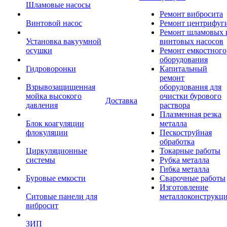
Шламовые насосы
Ремонт вибросита
Винтовой насос
Ремонт центрифуг
Ремонт шламовых 
Установка вакуумной
винтовых насосов
осушки
Ремонт емкостного
оборудования
Гидроворонки
Капитальный
ремонт
Взрывозащищенная
оборудования для
мойка высокого
очистки бурового
Доставка
давления
раствора
Плазменная резка
Блок коагуляции
металла
флокуляции
Пескоструйная
обработка
Циркуляционные
Токарные работы
системы
Рубка металла
Гибка металла
Буровые емкости
Сварочные работы
Изготовление
Ситовые панели для
металлоконструкц
вибросит
ЗИП