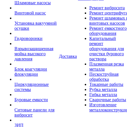
Шламовые насосы
Ремонт вибросита
Винтовой насос
Ремонт центрифуг
Ремонт шламовых 
Установка вакуумной
винтовых насосов
осушки
Ремонт емкостного
оборудования
Гидроворонки
Капитальный
ремонт
Взрывозащищенная
оборудования для
мойка высокого
очистки бурового
Доставка
давления
раствора
Плазменная резка
Блок коагуляции
металла
флокуляции
Пескоструйная
обработка
Циркуляционные
Токарные работы
системы
Рубка металла
Гибка металла
Буровые емкости
Сварочные работы
Изготовление
Ситовые панели для
металлоконструкц
вибросит
ЗИП