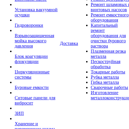
Ремонт шламовых 
Установка вакуумной
винтовых насосов
осушки
Ремонт емкостного
оборудования
Гидроворонки
Капитальный
ремонт
Взрывозащищенная
оборудования для
мойка высокого
очистки бурового
Доставка
давления
раствора
Плазменная резка
Блок коагуляции
металла
флокуляции
Пескоструйная
обработка
Циркуляционные
Токарные работы
системы
Рубка металла
Гибка металла
Буровые емкости
Сварочные работы
Изготовление
Ситовые панели для
металлоконструкц
вибросит
ЗИП
Хранение и
перемещение шлама