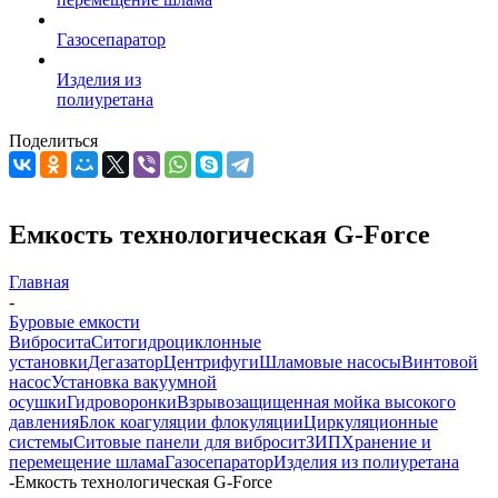
Газосепаратор
Изделия из
полиуретана
Поделиться
Емкость технологическая G-Force
Главная
-
Буровые емкости
Вибросита
Ситогидроциклонные
установки
Дегазатор
Центрифуги
Шламовые насосы
Винтовой
насос
Установка вакуумной
осушки
Гидроворонки
Взрывозащищенная мойка высокого
давления
Блок коагуляции флокуляции
Циркуляционные
системы
Ситовые панели для вибросит
ЗИП
Хранение и
перемещение шлама
Газосепаратор
Изделия из полиуретана
-
Емкость технологическая G-Force