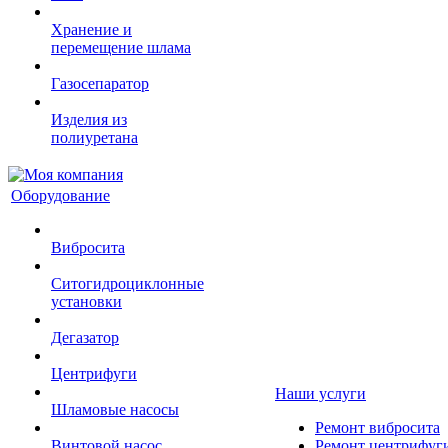
Хранение и
перемещение шлама
Газосепаратор
Изделия из
полиуретана
Оборудование
Вибросита
Ситогидроциклонные
установки
Дегазатор
Центрифуги
Наши услуги
Шламовые насосы
Ремонт вибросита
Винтовой насос
Ремонт центрифуг